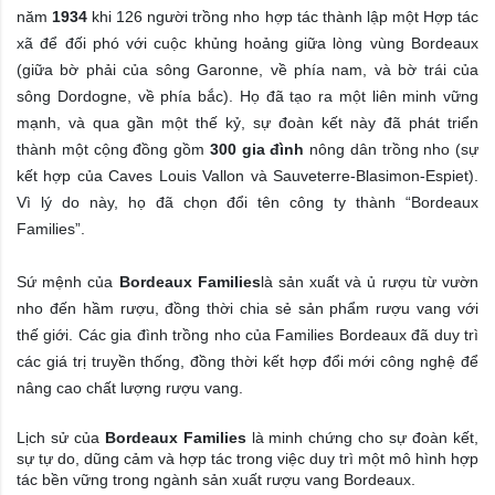
năm
1934
khi 126 người trồng nho hợp tác thành lập một Hợp tác
xã để đối phó với cuộc khủng hoảng giữa lòng vùng Bordeaux
(giữa bờ phải của sông Garonne, về phía nam, và bờ trái của
sông Dordogne, về phía bắc). Họ đã tạo ra một liên minh vững
mạnh, và qua gần một thế kỷ, sự đoàn kết này đã phát triển
thành một cộng đồng gồm
300 gia đình
nông dân trồng nho (sự
kết hợp của Caves Louis Vallon và Sauveterre-Blasimon-Espiet).
Vì lý do này, họ đã chọn đổi tên công ty thành “Bordeaux
Families”.
Sứ mệnh của
Bordeaux
Families
là sản xuất và ủ rượu từ vườn
nho đến hầm rượu, đồng thời chia sẻ sản phẩm rượu vang với
thế giới. Các gia đình trồng nho của Families Bordeaux đã duy trì
các giá trị truyền thống, đồng thời kết hợp đổi mới công nghệ để
nâng cao chất lượng rượu vang.
Lịch sử của
Bordeaux
Families
là minh chứng cho sự đoàn kết,
sự tự do, dũng cảm và hợp tác trong việc duy trì một mô hình hợp
tác bền vững trong ngành sản xuất rượu vang Bordeaux.