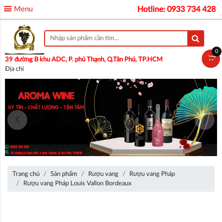
Menu
Hotline: 0933 734 428
0
39 đường B khu ADC, P. phú Thạnh, Q.Tân Phú, TP.HCM
Địa chỉ
Trang chủ
Sản phẩm
Rượu vang
Rượu vang Pháp
Rượu vang Pháp Louis Vallon Bordeaux