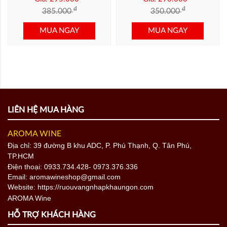
đ
đ
385.000
350.000
MUA NGAY
MUA NGAY
LIÊN HỆ MUA HÀNG
AROMA WINE
Địa chỉ: 39 đường B khu ADC, P. Phú Thạnh, Q. Tân Phú,
TP.HCM
Điện thoại:
0933.734.428
- 0973.376.336
Email: aromawineshop@gmail.com
Website: https://ruouvangnhapkhaungon.com
HỖ TRỢ KHÁCH HÀNG