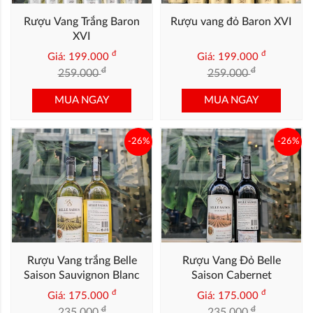
Rượu Vang Trắng Baron
Rượu vang đỏ Baron XVI
XVI
đ
đ
Giá: 199.000
Giá: 199.000
đ
đ
259.000
259.000
MUA NGAY
MUA NGAY
-26%
-26%
Rượu Vang trắng Belle
Rượu Vang Đỏ Belle
Saison Sauvignon Blanc
Saison Cabernet
Sauvignon
đ
đ
Giá: 175.000
Giá: 175.000
đ
đ
235.000
235.000