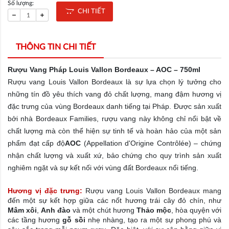
Số lượng:
CHI TIẾT
THÔNG TIN CHI TIẾT
Rượu Vang Pháp Louis Vallon Bordeaux – AOC – 750ml
Rượu vang Louis Vallon Bordeaux là sự lựa chọn lý tưởng cho
những tín đồ yêu thích vang đỏ chất lượng, mang đậm hương vị
đặc trưng của vùng Bordeaux danh tiếng tại Pháp. Được sản xuất
bởi nhà Bordeaux Families, rượu vang này không chỉ nổi bật về
chất lượng mà còn thể hiện sự tinh tế và hoàn hảo của một sản
phẩm đạt cấp độ
AOC
(Appellation d'Origine Contrôlée) – chứng
nhận chất lượng và xuất xứ, bảo chứng cho quy trình sản xuất
nghiêm ngặt và sự kết nối với vùng đất Bordeaux nổi tiếng.
Hương vị đặc trưng:
Rượu vang Louis Vallon Bordeaux mang
đến một sự kết hợp giữa các nốt hương trái cây đỏ chín, như
Mâm xôi
,
Anh đào
và một chút hương
Thảo mộc
, hòa quyện với
các tầng hương
gỗ sồi
nhẹ nhàng, tạo ra một sự phong phú và