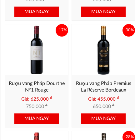
MUA NGAY
MUA NGAY
-17%
-30%
Rượu vang Pháp Dourthe
Rượu vang Pháp Premius
N°1 Rouge
La Réserve Bordeaux
Supérieur 2019
đ
đ
Giá: 625.000
Giá: 455.000
đ
đ
750.000
650.000
MUA NGAY
MUA NGAY
-28%