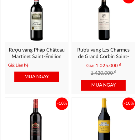
Rượu vang Pháp Château
Rượu vang Les Charmes
Martinet Saint-Émilion
de Grand Corbin Saint-
Grand Cru 2020
Emilion Grand Cru 2015
đ
Giá: Liên hệ
Giá: 1.025.000
(13,5)
đ
1.420.000
MUA NGAY
MUA NGAY
-10%
-10%