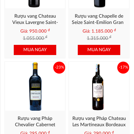
Rượu vang Chateau
Rượu vang Chapelle de
Vieux Lavergne Saint-
Seize Saint-Emilion Grand
Emilion Grand Cru 2019
Cru 2020 14%
đ
đ
Giá: 950.000
Giá: 1.185.000
(13.5%)
đ
đ
1.055.000
1.315.000
MUA NGAY
MUA NGAY
-23%
-17%
Rượu vang Pháp
Rượu vang Pháp Chateau
Chevalier Cabernet
Les Martineaux Bordeaux
Sauvignon
đ
đ
Giá: 295.000
Giá: 290.000