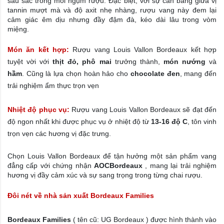
sâu sắc trong mỗi ngụm rượu. Đặc biệt, với sự cân bằng giữa vị
tannin mượt mà và độ axit nhẹ nhàng, rượu vang này đem lại
cảm giác êm dịu nhưng đầy đậm đà, kéo dài lâu trong vòm
miệng.
Món ăn kết hợp:
Rượu vang Louis Vallon Bordeaux kết hợp
tuyệt vời với
thịt đỏ, phô mai
trưởng thành,
món nướng
và
hầm
. Cũng là lựa chọn hoàn hảo cho
chocolate đen
, mang đến
trải nghiệm ẩm thực trọn vẹn
Nhiệt độ phục vụ:
Rượu vang Louis Vallon Bordeaux sẽ đạt đến
độ ngon nhất khi được phục vụ ở nhiệt độ từ
13-16 độ C
, tôn vinh
trọn vẹn các hương vị đặc trưng.
Chọn Louis Vallon Bordeaux để tận hưởng một sản phẩm vang
đẳng cấp với chứng nhận
AOC
Bordeaux
, mang lại trải nghiệm
hương vị đầy cảm xúc và sự sang trọng trong từng chai rượu.
Đôi nét về nhà sản xuất
Bordeaux Families
Bordeaux Families
( tên cũ: UG Bordeaux ) được hình thành vào