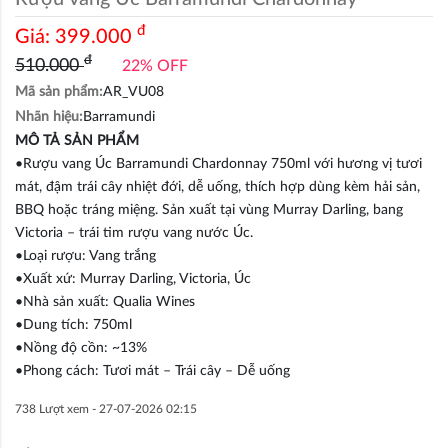
đ
Giá:
399.000
đ
510.000
22% OFF
Mã sản phẩm:
AR_VU08
Nhãn hiệu:
Barramundi
MÔ TẢ SẢN PHẨM
•Rượu vang Úc Barramundi Chardonnay 750ml với hương vị tươi
mát, đậm trái cây nhiệt đới, dễ uống, thích hợp dùng kèm hải sản,
BBQ hoặc tráng miệng. Sản xuất tại vùng Murray Darling, bang
Victoria – trái tim rượu vang nước Úc.
•Loại rượu: Vang trắng
•Xuất xứ: Murray Darling, Victoria, Úc
•Nhà sản xuất: Qualia Wines
•Dung tích: 750ml
•Nồng độ cồn: ~13%
•Phong cách: Tươi mát – Trái cây – Dễ uống
738 Lượt xem -
27-07-2026 02:15