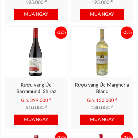
đ
đ
195.000
195.000
MUA NGAY
MUA NGAY
-22%
-28%
Rượu vang Úc
Rượu vang Úc Margheria
Barramundi Shiraz
Blanc
đ
đ
Giá: 399.000
Giá: 130.000
đ
đ
510.000
180.000
MUA NGAY
MUA NGAY
-33%
-28%