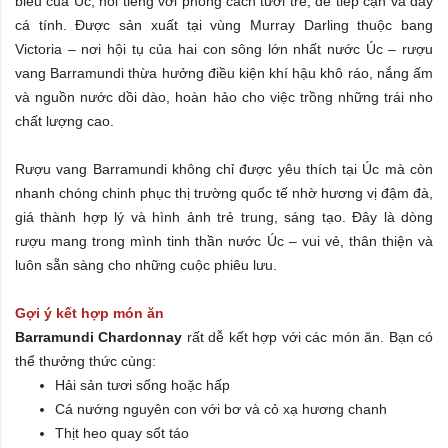
biểu của Úc, nổi tiếng với phong cách tươi trẻ, dễ tiếp cận và đầy
cá tính. Được sản xuất tại vùng Murray Darling thuộc bang
Victoria – nơi hội tụ của hai con sông lớn nhất nước Úc – rượu
vang Barramundi thừa hưởng điều kiện khí hậu khô ráo, nắng ấm
và nguồn nước dồi dào, hoàn hảo cho việc trồng những trái nho
chất lượng cao.
Rượu vang Barramundi không chỉ được yêu thích tại Úc mà còn
nhanh chóng chinh phục thị trường quốc tế nhờ hương vị đậm đà,
giá thành hợp lý và hình ảnh trẻ trung, sáng tạo. Đây là dòng
rượu mang trong mình tinh thần nước Úc – vui vẻ, thân thiện và
luôn sẵn sàng cho những cuộc phiêu lưu.
Gợi ý kết hợp món ăn
Barramundi Chardonnay
rất dễ kết hợp với các món ăn. Bạn có
thể thưởng thức cùng:
Hải sản tươi sống hoặc hấp
Cá nướng nguyên con với bơ và cỏ xạ hương chanh
Thịt heo quay sốt táo