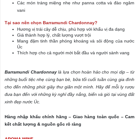
Các món tráng miệng nhẹ như panna cotta và đào ngâm
vani
Tại sao nên chọn Barramundi Chardonnay?
Hương vị trái cây dễ chịu, phù hợp với khẩu vị đa dạng
Giá thành hợp lý, chất lượng vượt trội
Mang đậm tinh thần phóng khoáng và sôi động của nước
Úc
Thích hợp cho cả người mới bắt đầu và người sành vang
Barramundi Chardonnay
là lựa chọn hoàn hảo cho mọi dịp – từ
những buổi tiệc nhẹ cùng bạn bè, bữa tối cuối tuần cùng gia đình
cho đến những phút giây thư giãn một mình. Hãy để mỗi ly rượu
đưa bạn đến với những kỳ nghỉ đầy nắng, biển và gió tại vùng đất
xinh đẹp nước Úc.
Hàng nhập khẩu chính hãng – Giao hàng toàn quốc – Cam
kết chất lượng & nguồn gốc rõ ràng