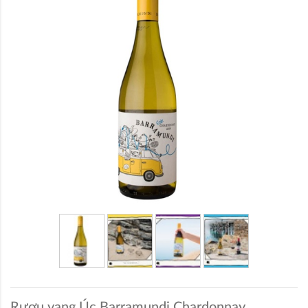
Rượu vang Úc Barramundi Chardonnay