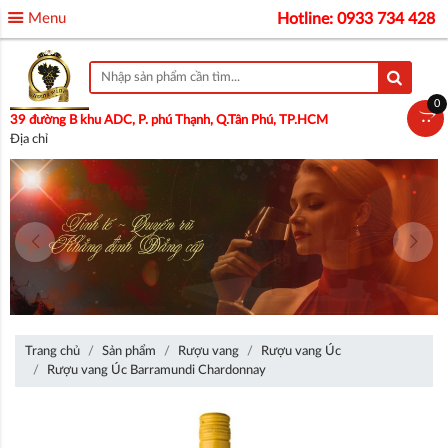
Menu
Hotline: 0933 734 428
0
39 đường B khu ADC, P. phú Thạnh, Q.Tân Phú, TP.HCM
Địa chỉ
Trang chủ
Sản phẩm
Rượu vang
Rượu vang Úc
Rượu vang Úc Barramundi Chardonnay