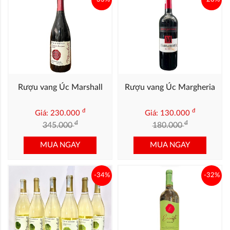
Rượu vang Úc Marshall
Rượu vang Úc Margheria
đ
đ
Giá: 230.000
Giá: 130.000
đ
đ
345.000
180.000
MUA NGAY
MUA NGAY
-34%
-32%