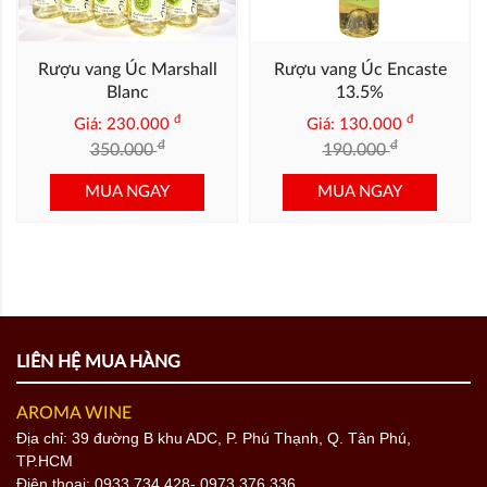
Rượu vang Úc Marshall
Rượu vang Úc Encaste
Blanc
13.5%
đ
đ
Giá: 230.000
Giá: 130.000
đ
đ
350.000
190.000
MUA NGAY
MUA NGAY
LIÊN HỆ MUA HÀNG
AROMA WINE
Địa chỉ: 39 đường B khu ADC, P. Phú Thạnh, Q. Tân Phú,
TP.HCM
Điện thoại:
0933.734.428
- 0973.376.336