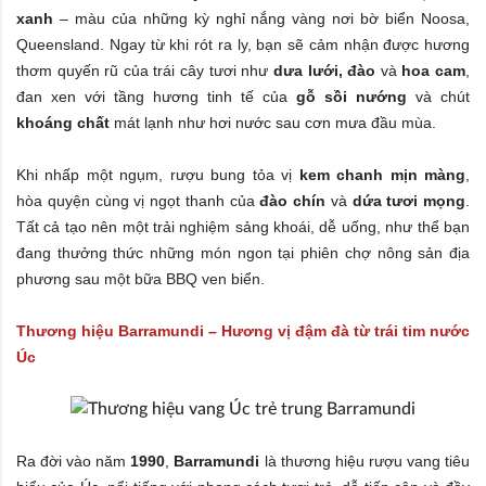
xanh
– màu của những kỳ nghỉ nắng vàng nơi bờ biển Noosa,
Queensland. Ngay từ khi rót ra ly, bạn sẽ cảm nhận được hương
thơm quyến rũ của trái cây tươi như
dưa lưới, đào
và
hoa cam
,
đan xen với tầng hương tinh tế của
gỗ sồi nướng
và chút
khoáng chất
mát lạnh như hơi nước sau cơn mưa đầu mùa.
Khi nhấp một ngụm, rượu bung tỏa vị
kem chanh mịn màng
,
hòa quyện cùng vị ngọt thanh của
đào chín
và
dứa tươi mọng
.
Tất cả tạo nên một trải nghiệm sảng khoái, dễ uống, như thể bạn
đang thưởng thức những món ngon tại phiên chợ nông sản địa
phương sau một bữa BBQ ven biển.
Thương hiệu Barramundi – Hương vị đậm đà từ trái tim nước
Úc
Ra đời vào năm
1990
,
Barramundi
là thương hiệu rượu vang tiêu