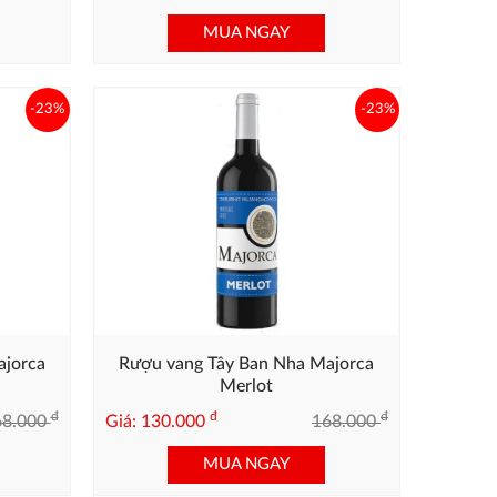
MUA NGAY
-23%
-23%
ajorca
Rượu vang Tây Ban Nha Majorca
Merlot
đ
đ
đ
68.000
Giá: 130.000
168.000
MUA NGAY