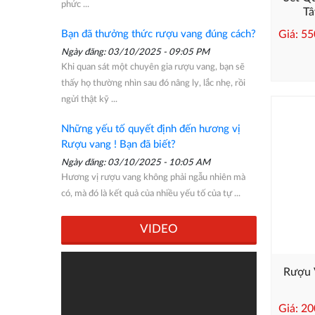
phức ...
Tâ
Giá: 5
Bạn đã thưởng thức rượu vang đúng cách?
Ngày đăng: 03/10/2025 - 09:05 PM
Khi quan sát một chuyên gia rượu vang, bạn sẽ
thấy họ thường nhìn sau đó nâng ly, lắc nhẹ, rồi
ngửi thật kỹ ...
Những yếu tố quyết định đến hương vị
Rượu vang ! Bạn đã biết?
Ngày đăng: 03/10/2025 - 10:05 AM
Hương vị rượu vang không phải ngẫu nhiên mà
có, mà đó là kết quả của nhiều yếu tố của tự ...
VIDEO
Rượu 
Giá: 2