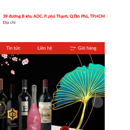
39 đường B khu ADC, P. phú Thạnh, Q.Tân Phú, TP.HCM
Địa chỉ
Tin tức
Liên hệ
Giỏ hàng