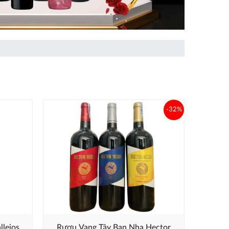
-32%
llejos
Rượu Vang Tây Ban Nha Hector