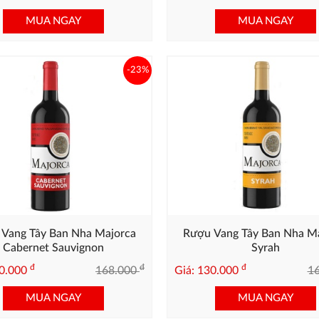
MUA NGAY
MUA NGAY
-23%
Vang Tây Ban Nha Majorca
Rượu Vang Tây Ban Nha M
Cabernet Sauvignon
Syrah
đ
đ
đ
30.000
168.000
Giá: 130.000
1
MUA NGAY
MUA NGAY