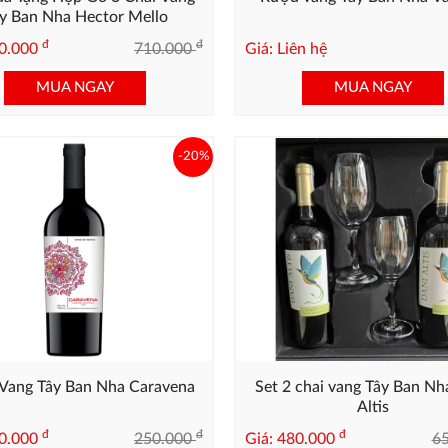
y Ban Nha Hector Mello
đ
đ
50.000
710.000
Giá: Liên hệ
MUA NGAY
MUA NGAY
-20%
Vang Tây Ban Nha Caravena
Set 2 chai vang Tây Ban Nh
Altis
đ
đ
đ
00.000
250.000
Giá: 480.000
6