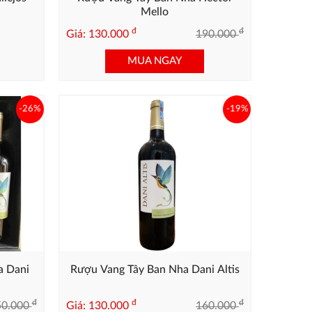
Mello
đ
đ
Giá: 130.000
190.000
MUA NGAY
-26%
-19%
a Dani
Rượu Vang Tây Ban Nha Dani Altis
đ
đ
đ
50.000
Giá: 130.000
160.000