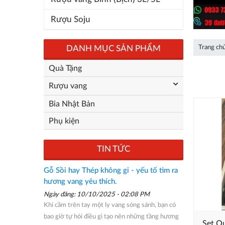
Rượu Soju
DANH MỤC SẢN PHẨM
Trang ch
Quà Tặng
Rượu vang
Bia Nhật Bản
Phụ kiện
TIN TỨC
Gỗ Sồi hay Thép không gỉ - yếu tố tìm ra
hương vang yêu thích.
Ngày đăng: 10/10/2025 - 02:08 PM
Khi cầm trên tay một ly vang sóng sánh, bạn có
bao giờ tự hỏi điều gì tạo nên những tầng hương
Set Quà Tặng H