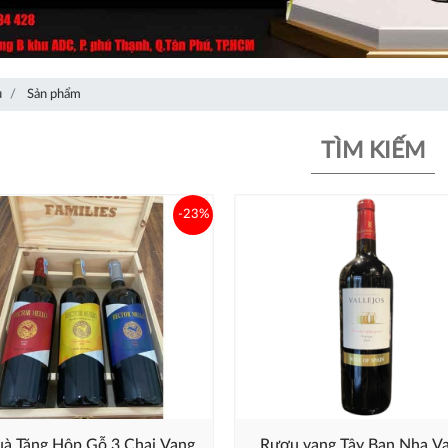
ủ
Sản phẩm
TÌM KIẾM
-23%
ộp Gỗ 3 Chai Vang
Rượu vang Tây Ban Nha Va