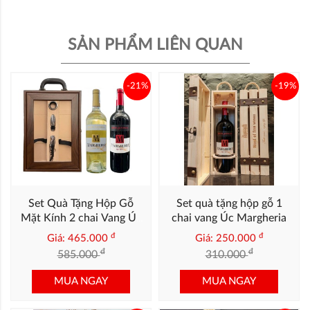
SẢN PHẨM LIÊN QUAN
-21%
-19%
Set Quà Tặng Hộp Gỗ
Set quà tặng hộp gỗ 1
Mặt Kính 2 chai Vang Úc
chai vang Úc Margheria
Margheria
đ
đ
Giá: 465.000
Giá: 250.000
đ
đ
585.000
310.000
MUA NGAY
MUA NGAY