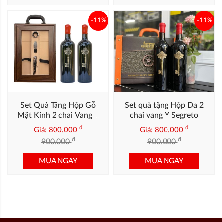
-11%
-11%
Set Quà Tặng Hộp Gỗ
Set quà tặng Hộp Da 2
Mặt Kính 2 chai Vang Ý
chai vang Ý Segreto
Segreto
đ
đ
Giá: 800.000
Giá: 800.000
đ
đ
900.000
900.000
MUA NGAY
MUA NGAY