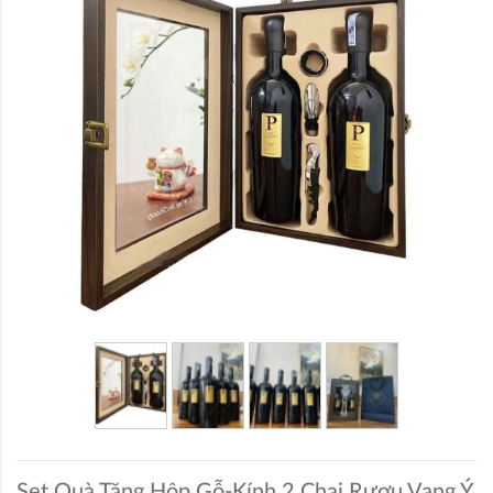
Set Quà Tặng Hộp Gỗ-Kính 2 Chai Rượu Vang Ý