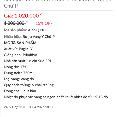
Chữ P
đ
Giá:
1.020.000
đ
1.200.000
15% OFF
Mã sản phẩm:
AR-SQT10
Nhãn hiệu:
Rượu Vang Ý Chữ P
MÔ TẢ SẢN PHẨM
Xuất xứ: Puglia -Ý
Giống nho: Primitivo
Nhà sản xuất: Le Vin Sud SRL
Nồng độ: 17%
Dung tích : 750ml
Loại vang: Vang đỏ
Quy cách thùng: 6 chai /thùng
Đóng chai : nút bần
Nhiệt độ phục vụ: vang sẽ ngon nhất khi ở nhiệt độ từ 15-18 độ
2489 Lượt xem -
01-04-2026 10:57