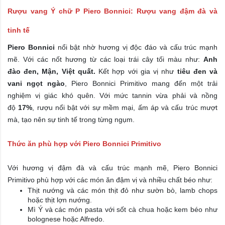
Rượu vang Ý chữ P Piero Bonnici: Rượu vang đậm đà và
tinh tế
Piero Bonnici
nổi bật nhờ hương vị độc đáo và cấu trúc mạnh
mẽ. Với các nốt hương từ các loại trái cây tối màu như:
Anh
đào
đen, Mận, Việt quất.
Kết hợp với gia vị như
tiêu đen và
vani ngọt ngào
, Piero Bonnici Primitivo mang đến một trải
nghiệm vị giác khó quên. Với mức tannin vừa phải và nồng
độ
17%
, rượu nổi bật với sự mềm mại, ấm áp và cấu trúc mượt
mà, tạo nên sự tinh tế trong từng ngụm.
Thức ăn phù hợp với Piero Bonnici Primitivo
Với hương vị đậm đà và cấu trúc mạnh mẽ, Piero Bonnici
Primitivo phù hợp với các món ăn đậm vị và nhiều chất béo như:
Thịt nướng và các món thịt đỏ như sườn bò, lamb chops
hoặc thịt lợn nướng.
Mì Ý và các món pasta với sốt cà chua hoặc kem béo như
bolognese hoặc Alfredo.