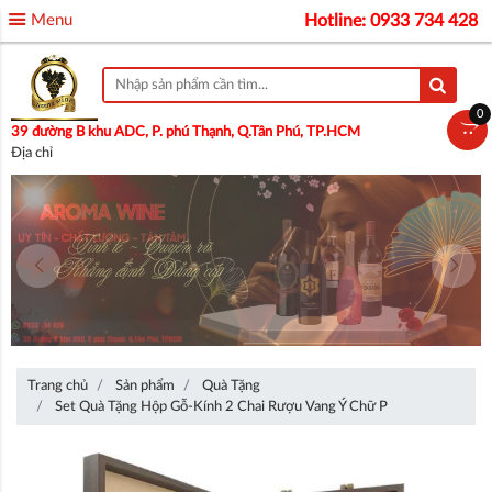
Menu
Hotline: 0933 734 428
0
39 đường B khu ADC, P. phú Thạnh, Q.Tân Phú, TP.HCM
Địa chỉ
Trang chủ
Sản phẩm
Quà Tặng
Set Quà Tặng Hộp Gỗ-Kính 2 Chai Rượu Vang Ý Chữ P