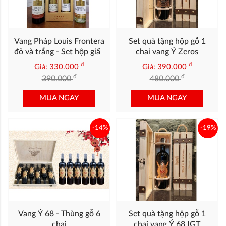
Vang Pháp Louis Frontera
Set quà tặng hộp gỗ 1
đỏ và trắng - Set hộp giấy
chai vang Ý Zeros
2 chai
đ
đ
Giá: 330.000
Giá: 390.000
đ
đ
390.000
480.000
MUA NGAY
MUA NGAY
-14%
-19%
Vang Ý 68 - Thùng gỗ 6
Set quà tặng hộp gỗ 1
chai
chai vang Ý 68 IGT