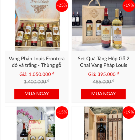
-25%
-19%
Vang Pháp Louis Frontera
Set Quà Tặng Hộp Gỗ 2
đỏ và trắng - Thùng gỗ
Chai Vang Pháp Louis
Mix 6 chai
Frontera
đ
đ
Giá: 1.050.000
Giá: 395.000
đ
đ
1.400.000
485.000
MUA NGAY
MUA NGAY
-15%
-19%