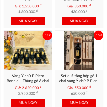
đ
đ
Giá: 1.550.000
Giá: 350.000
đ
đ
1.800.000
430.000
MUA NGAY
MUA NGAY
-11%
-15%
Vang Ý chữ P Piero
Set quà tặng hộp gỗ 1
Bonnici - Thùng gỗ 6 chai
chai vang Ý chữ P Piero
Bonnici
đ
đ
Giá: 2.620.000
Giá: 550.000
đ
đ
2.950.000
650.000
MUA NGAY
MUA NGAY