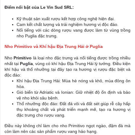
Điểm nổi bật của Le Vin Sud SRL:
Kỹ thuật sản xuất rượu kết hợp công nghệ hiện đại.
Cam kết chất lượng và trải nghiệm hương vị độc đáo.
Nổi tiếng với các dòng rượu vang được làm từ vùng trồng
nho Puglia đặc trưng.
Nho Primitivo và Khí hậu Địa Trung Hải ở Puglia
Nho
Primitivo
là loại nho đặc trưng và nổi tiếng được trồng nhiều
nhất tại
Puglia
, vùng có khí hậu Địa Trung Hải lý tưởng. Điều kiện
khí hậu và thổ nhưỡng tại đây tạo ra hương vị rượu đặc biệt và
độc đáo:
Khí hậu Địa Trung Hải: Mùa hè nóng và khô, mùa đông ôn
hòa.
Gió biển từ Adriatic và Ionian: Giữ nhiệt độ ổn định và bảo
vệ nho khỏi sâu bệnh.
Thổ nhưỡng độc đáo: Đất đá vôi và đất sét giúp rễ cây hấp
thụ khoáng chất và phát triển mạnh mẽ, tạo ra hương vị
đặc trưng cho rượu vang.
Điều này không chỉ làm cho nho Primitivo ngọt ngào, đậm đà mà
còn làm nên các sản phẩm rượu vang hảo hạng.