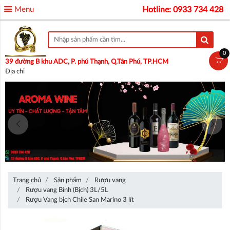
Menu
Hotline: 0933 734 428
0
39 đường B khu ADC, P. phú Thạnh, Q.Tân Phú, TP.HCM
Địa chỉ
Trang chủ
Sản phẩm
Rượu vang
Rượu vang Bình (Bịch) 3L/5L
Rượu Vang bịch Chile San Marino 3 lít