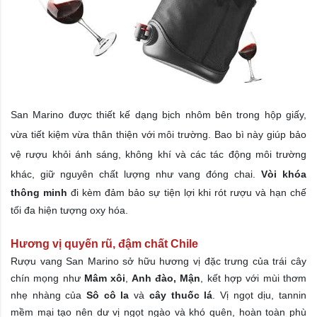
San Marino được thiết kế dạng bịch nhôm bên trong hộp giấy,
vừa tiết kiệm vừa thân thiện với môi trường. Bao bì này giúp bảo
vệ rượu khỏi ánh sáng, không khí và các tác động môi trường
khác, giữ nguyên chất lượng như vang đóng chai.
Vòi khóa
thông
minh
đi kèm đảm bảo sự tiện lợi khi rót rượu và hạn chế
tối đa hiện tượng oxy hóa.
Hương vị quyến rũ, đậm chất Chile
Rượu vang San Marino sở hữu hương vị đặc trưng của trái cây
chín mọng như
Mâm xôi
,
Anh đào, Mận
, kết hợp với mùi thơm
nhẹ nhàng của
Sô cô la
và
cây thuốc lá
. Vị ngọt dịu, tannin
mềm mại tạo nên dư vị ngọt ngào và khó quên, hoàn toàn phù