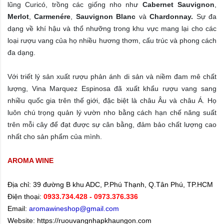
lũng Curicó, trồng các giống nho như
Cabernet Sauvignon
,
Merlot
,
Carmenére
,
Sauvignon Blanc
và
Chardonnay.
Sự đa
dạng về khí hậu và thổ nhưỡng trong khu vực mang lại cho các
loại rượu vang của họ nhiều hương thơm, cấu trúc và phong cách
đa dạng.
Với triết lý sản xuất rượu phản ánh di sản và niềm đam mê chất
lượng, Vina Marquez Espinosa đã xuất khẩu rượu vang sang
nhiều quốc gia trên thế giới, đặc biệt là châu Âu và châu Á. Họ
luôn chú trọng quản lý vườn nho bằng cách hạn chế năng suất
trên mỗi cây để đạt được sự cân bằng, đảm bảo chất lượng cao
nhất cho sản phẩm của mình.
AROMA WINE
Địa chỉ:
39 đường B khu ADC, P.Phú Thạnh, Q.Tân Phú, TP.HCM
Điện thoại:
0933.734.428
- 0973.376.336
Email:
aromawineshop@gmail.com
Website: https://ruouvangnhapkhaungon.com