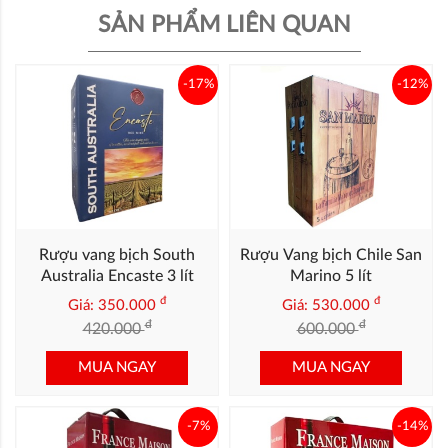
SẢN PHẨM LIÊN QUAN
-17%
-12%
Rượu vang bịch South
Rượu Vang bịch Chile San
Australia Encaste 3 lít
Marino 5 lít
đ
đ
Giá: 350.000
Giá: 530.000
đ
đ
420.000
600.000
MUA NGAY
MUA NGAY
-7%
-14%