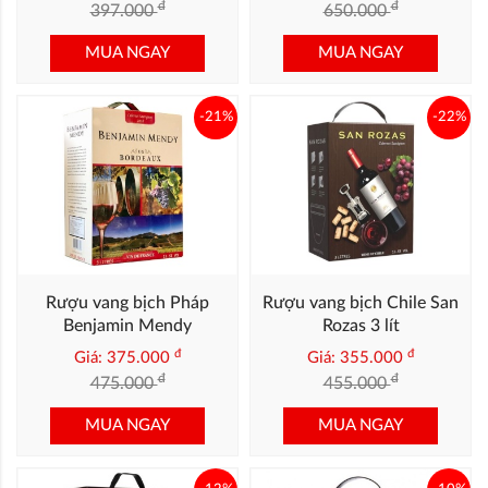
đ
đ
397.000
650.000
MUA NGAY
MUA NGAY
-21%
-22%
Rượu vang bịch Pháp
Rượu vang bịch Chile San
Benjamin Mendy
Rozas 3 lít
đ
đ
Giá: 375.000
Giá: 355.000
đ
đ
475.000
455.000
MUA NGAY
MUA NGAY