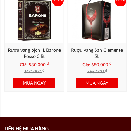
-12%
-10%
Rượu vang bịch IL Barone
Rượu vang San Clemente
Rosso 3 lít
5L
đ
đ
Giá: 530.000
Giá: 680.000
đ
đ
600.000
755.000
MUA NGAY
MUA NGAY
LIÊN HỆ MUA HÀNG