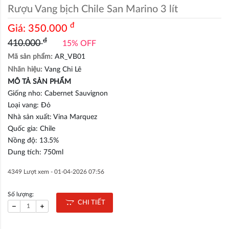
Rượu Vang bịch Chile San Marino 3 lít
đ
Giá:
350.000
đ
410.000
15% OFF
Mã sản phẩm:
AR_VB01
Nhãn hiệu:
Vang Chi Lê
MÔ TẢ SẢN PHẨM
Giống nho: Cabernet Sauvignon
Loại vang: Đỏ
Nhà sản xuất: Vina Marquez
Quốc gia: Chile
Nồng độ: 13.5%
Dung tích: 750ml
4349 Lượt xem -
01-04-2026 07:56
Số lượng:
CHI TIẾT