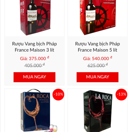
Rượu Vang bịch Pháp
Rượu Vang bịch Pháp
France Maison 3 lít
France Maison 5 lít
đ
đ
Giá: 375.000
Giá: 540.000
đ
đ
405.000
625.000
MUA NGAY
MUA NGAY
-10%
-13%