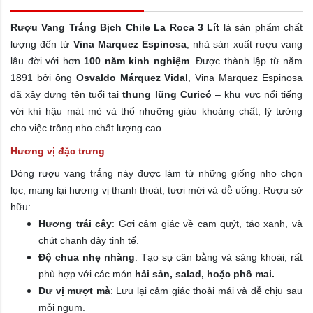
Rượu Vang Trắng Bịch Chile La Roca 3 Lít
là sản phẩm chất
lượng đến từ
Vina Marquez Espinosa
, nhà sản xuất rượu vang
lâu đời với hơn
100 năm kinh nghiệm
. Được thành lập từ năm
1891 bởi ông
Osvaldo Márquez Vidal
, Vina Marquez Espinosa
đã xây dựng tên tuổi tại
thung lũng Curicó
– khu vực nổi tiếng
với khí hậu mát mẻ và thổ nhưỡng giàu khoáng chất, lý tưởng
cho việc trồng nho chất lượng cao.
Hương vị đặc trưng
Dòng rượu vang trắng này được làm từ những giống nho chọn
lọc, mang lại hương vị thanh thoát, tươi mới và dễ uống. Rượu sở
hữu:
Hương trái cây
: Gợi cảm giác về cam quýt, táo xanh, và
chút chanh dây tinh tế.
Độ chua nhẹ nhàng
: Tạo sự cân bằng và sảng khoái, rất
phù hợp với các món
hải sản, salad, hoặc phô mai.
Dư vị mượt mà
: Lưu lại cảm giác thoải mái và dễ chịu sau
mỗi ngụm.