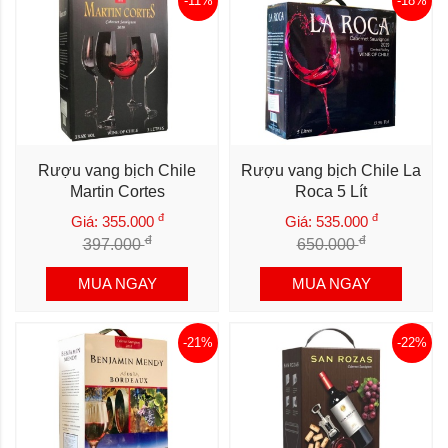
-11%
-18%
Rượu vang bịch Chile
Rượu vang bịch Chile La
Martin Cortes
Roca 5 Lít
đ
đ
Giá: 355.000
Giá: 535.000
đ
đ
397.000
650.000
MUA NGAY
MUA NGAY
-21%
-22%