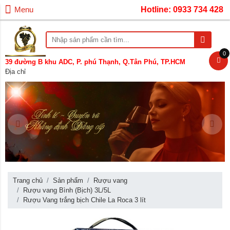
Menu
Hotline: 0933 734 428
0
39 đường B khu ADC, P. phú Thạnh, Q.Tân Phú, TP.HCM
Địa chỉ
Trang chủ
Sản phẩm
Rượu vang
Rượu vang Bình (Bịch) 3L/5L
Rượu Vang trắng bịch Chile La Roca 3 lít