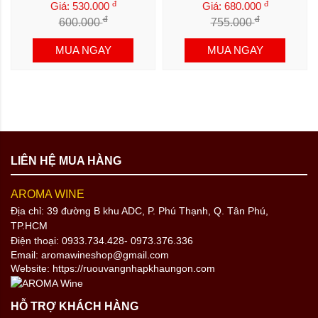
đ
đ
Giá: 530.000
Giá: 680.000
đ
đ
600.000
755.000
MUA NGAY
MUA NGAY
LIÊN HỆ MUA HÀNG
AROMA WINE
Địa chỉ: 39 đường B khu ADC, P. Phú Thạnh, Q. Tân Phú,
TP.HCM
Điện thoại:
0933.734.428
- 0973.376.336
Email: aromawineshop@gmail.com
Website: https://ruouvangnhapkhaungon.com
HỖ TRỢ KHÁCH HÀNG