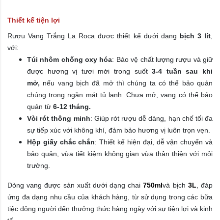
Thiết kế tiện lợi
Rượu Vang Trắng La Roca được thiết kế dưới dạng
bịch 3 lít
,
với:
Túi nhôm chống oxy hóa
: Bảo vệ chất lượng rượu và giữ
được hương vị tươi mới trong suốt
3-4 tuần sau khi
mở,
n
ếu vang bịch đã mở thì chúng ta có thể bảo quản
chúng trong ngăn mát tủ lạnh.
Chưa mở, vang có thể bảo
quản từ
6-12 tháng.
Vòi rót thông minh
: Giúp rót rượu dễ dàng, hạn chế tối đa
sự tiếp xúc với không khí, đảm bảo hương vị luôn trọn vẹn.
Hộp giấy chắc chắn
: Thiết kế hiện đại, dễ vận chuyển và
bảo quản, vừa tiết kiệm không gian vừa thân thiện với môi
trường.
Dòng vang được sản xuất dưới dạng chai
750ml
và bịch
3L
, đáp
ứng đa dạng nhu cầu của khách hàng, từ sử dụng trong các bữa
tiệc đông người đến thưởng thức hàng ngày với sự tiện lợi và kinh