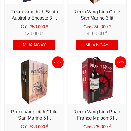
Rượu vang bịch South
Rượu Vang bịch Chile
Australia Encaste 3 lít
San Marino 3 lít
đ
đ
Giá: 350.000
Giá: 350.000
đ
đ
420.000
410.000
MUA NGAY
MUA NGAY
-12%
-7%
Rượu Vang bịch Chile
Rượu Vang bịch Pháp
San Marino 5 lít
France Maison 3 lít
đ
đ
Giá: 530.000
Giá: 375.000