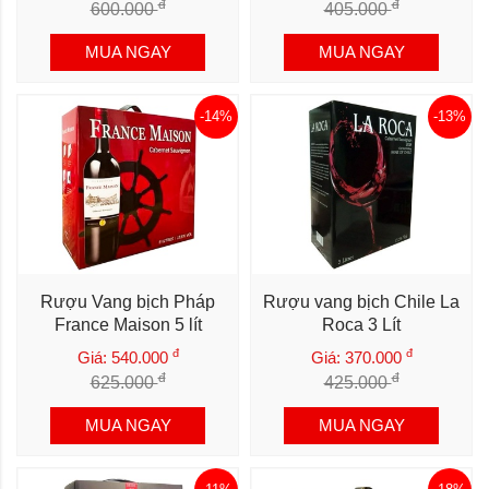
đ
đ
600.000
405.000
MUA NGAY
MUA NGAY
-14%
-13%
Rượu Vang bịch Pháp
Rượu vang bịch Chile La
France Maison 5 lít
Roca 3 Lít
đ
đ
Giá: 540.000
Giá: 370.000
đ
đ
625.000
425.000
MUA NGAY
MUA NGAY