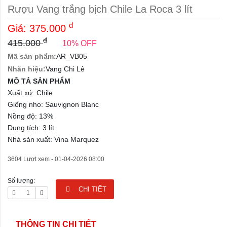
Rượu Vang trắng bịch Chile La Roca 3 lít
đ
Giá:
375.000
đ
415.000
10% OFF
Mã sản phẩm:
AR_VB05
Nhãn hiệu:
Vang Chi Lê
MÔ TẢ SẢN PHẨM
Xuất xứ: Chile
Giống nho: Sauvignon Blanc
Nồng độ: 13%
Dung tích: 3 lít
Nhà sản xuất: Vina Marquez
3604 Lượt xem -
01-04-2026 08:00
Số lượng:
CHI TIẾT
THÔNG TIN CHI TIẾT