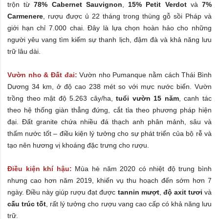
trộn từ
78% Cabernet Sauvignon
,
15% Petit Verdot
và
7%
Carmenere
, rượu được ủ 22 tháng trong thùng gỗ sồi Pháp và
giới hạn chỉ 7.000 chai. Đây là lựa chọn hoàn hảo cho những
người yêu vang tìm kiếm sự thanh lịch, đậm đà và khả năng lưu
trữ lâu dài.
Vườn nho & Đất đai:
Vườn nho Pumanque nằm cách Thái Bình
Dương 34 km, ở độ cao 238 mét so với mực nước biển. Vườn
trồng theo mật độ 5.263 cây/ha,
tuổi vườn 15 năm
, canh tác
theo hệ thống giàn thẳng đứng, cắt tỉa theo phương pháp hiện
đại. Đất granite chứa nhiều đá thạch anh phân mảnh, sâu và
thấm nước tốt – điều kiện lý tưởng cho sự phát triển của bộ rễ và
tạo nên hương vị khoáng đặc trưng cho rượu.
Điều kiện khí hậu:
Mùa hè năm 2020 có nhiệt độ trung bình
nhưng cao hơn năm 2019, khiến vụ thu hoạch đến sớm hơn 7
ngày. Điều này giúp rượu đạt được
tannin mượt
,
độ axit tươi
và
cấu trúc tốt
, rất lý tưởng cho rượu vang cao cấp có khả năng lưu
trữ.