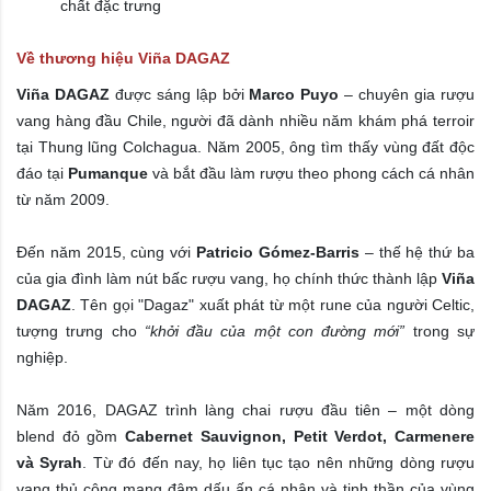
chất đặc trưng
Về thương hiệu Viña DAGAZ
Viña DAGAZ
được sáng lập bởi
Marco Puyo
– chuyên gia rượu
vang hàng đầu Chile, người đã dành nhiều năm khám phá terroir
tại Thung lũng Colchagua. Năm 2005, ông tìm thấy vùng đất độc
đáo tại
Pumanque
và bắt đầu làm rượu theo phong cách cá nhân
từ năm 2009.
Đến năm 2015, cùng với
Patricio Gómez-Barris
– thế hệ thứ ba
của gia đình làm nút bấc rượu vang, họ chính thức thành lập
Viña
DAGAZ
. Tên gọi "Dagaz" xuất phát từ một rune của người Celtic,
tượng trưng cho
“khởi đầu của một con đường mới”
trong sự
nghiệp.
Năm 2016, DAGAZ trình làng chai rượu đầu tiên – một dòng
blend đỏ gồm
Cabernet Sauvignon, Petit Verdot, Carmenere
và Syrah
. Từ đó đến nay, họ liên tục tạo nên những dòng rượu
vang thủ công mang đậm dấu ấn cá nhân và tinh thần của vùng