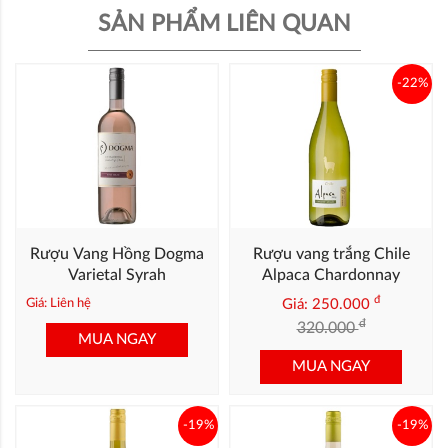
SẢN PHẨM LIÊN QUAN
-22%
Rượu Vang Hồng Dogma
Rượu vang trắng Chile
Varietal Syrah
Alpaca Chardonnay
đ
Giá: Liên hệ
Giá: 250.000
đ
320.000
MUA NGAY
MUA NGAY
-19%
-19%