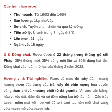
Quy trình làm rượu:
Thu hoạch:
Từ 16/03 đến 14/04
Sản lượng:
1kg nho/cây
Sơ chế:
Tuyển chọn chùm và quả kỹ lưỡng
Tiền xử lý:
Ủ lạnh trong 7 ngày ở 8°C
Lên men:
11 ngày
Ngâm vỏ:
15 ngày
Ủ & Đóng chai:
Rượu được
ủ 22 tháng trong thùng gỗ sồi
Pháp
: 35% thùng mới, 35% dùng một lần và 30% dùng hai lần.
Đóng chai vào tuần thứ hai của tháng 2 năm 2022.
Hương vị & Trải nghiệm:
Rượu có màu đỏ ruby đậm, mang
hương thơm đặc trưng của
trái cây đỏ chín mọng
hòa quyện
cùng
than chì
và
khoáng chất từ đá granite
. Vị rượu cân bằng,
hậu vị kéo dài, đậm đà và có tiềm năng lưu trữ lâu năm. Cấu trúc
tannin mềm mại kết hợp với độ axit tươi tạo nên một chai vang
vừa mạnh mẽ vừa thanh lịch.