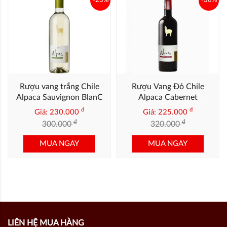
-23%
-30%
Rượu vang trắng Chile
Rượu Vang Đỏ Chile
Alpaca Sauvignon BlanC
Alpaca Cabernet
Sauvignon
đ
đ
Giá: 230.000
Giá: 225.000
đ
đ
300.000
320.000
MUA NGAY
MUA NGAY
LIÊN HỆ MUA HÀNG