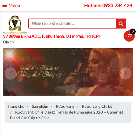
Menu
Hotline: 0933 734 428
0
39 đường B khu ADC, P. phú Thạnh, Q.Tân Phú, TP.HCM
Địa chỉ
Trang chủ
Sản phẩm
Rượu vang
Rượu vang Chi Lê
Rượu vang Chile Dagaz Tierras de Pumanque 2020 – Cabernet
Blend Cao Cấp từ Chile