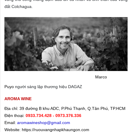
đất Colchagua.
Marco
Puyo
người sáng lập thương hiệu
DAGAZ
AROMA WINE
Địa chỉ:
39 đường B khu ADC, P.Phú Thạnh, Q.Tân Phú, TP.HCM
Điện thoại:
0933.734.428
- 0973.376.336
Email:
aromawineshop@gmail.com
Website: https://ruouvangnhapkhaungon.com