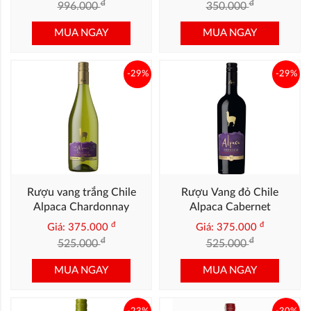
đ
đ
996.000
350.000
MUA NGAY
MUA NGAY
-29%
-29%
Rượu vang trắng Chile
Rượu Vang đỏ Chile
Alpaca Chardonnay
Alpaca Cabernet
Premium
Sauvignon Premium
đ
đ
Giá: 375.000
Giá: 375.000
đ
đ
525.000
525.000
MUA NGAY
MUA NGAY