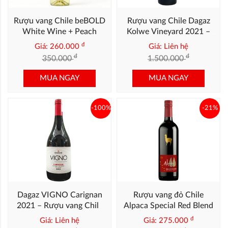
Rượu vang Chile beBOLD
Rượu vang Chile Dagaz
White Wine + Peach
Kolwe Vineyard 2021 –
Cabernet Chile Cao Cấp
đ
Giá: 260.000
Giá: Liên hệ
đ
đ
350.000
1.500.000
MUA NGAY
MUA NGAY
-100%
-21%
Dagaz VIGNO Carignan
Rượu vang đỏ Chile
2021 – Rượu vang Chile
Alpaca Special Red Blend
Từ Nho Lâu Năm Vùng
đ
Giá: Liên hệ
Giá: 275.000
Maule