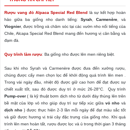
Rượu vang đỏ Alpaca Special Red Blend
là sự kết hợp hoàn
hảo giữa ba giống nho danh tiếng:
Syrah
,
Carmenère
, và
Viognier
, được trồng và chăm sóc tại các vườn nho nổi tiếng của
Chile, Alcapa Special Red Blend mang đến hương vị cân bằng và
đạm đà.
Quy trình làm rượu
: Ba giống nho được lên men riêng biệt.
Sau khi nho Syrah và Carmenère được đưa đến xưởng rượu,
chúng được cấy men chọn lọc để khởi động quá trình lên men .
Trong vài ngày đầu, nhiệt độ được giữ cao hơn để đạt được sự
chiết xuất tốt, sau đó được duy trì ở mức 26-28°C. Quy trình
Pump-over
( là kỹ thuật bơm dịch nho từ dưới đáy thùng lên trên
bề mặt của lớp vỏ nho giúp duy trì sự tiếp xúc giữa
vỏ nho
và
dịch nho
) được thực hiện 2-3 lần mỗi ngày để đạt màu sắc tốt
và giữ được hương vị trái cây đặc trưng của giống nho. Khi quá
trình lên men hoàn tất, rượu được lọc và ủ trong thời gian 3 tháng