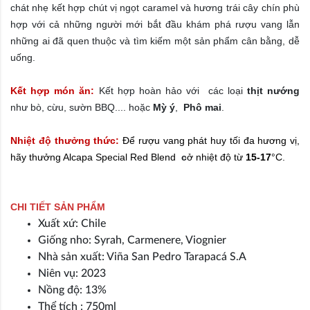
chát nhẹ kết hợp chút vị ngọt caramel và hương trái cây chín phù
hợp với cả những người mới bắt đầu khám phá rượu vang lẫn
những ai đã quen thuộc và tìm kiếm một sản phẩm cân bằng, dễ
uống.
Kết hợp món ăn:
K
ết hợp hoàn hảo
với các loại
thịt nướng
như bò, cừu, sườn BBQ.... hoặc
Mỳ ý
,
Phô mai
.
Nhiệt độ thưởng thức:
Để rượu vang phát huy tối đa hương vị,
hãy thưởng
Alcapa Special Red Blend
c
ở nhiệt độ từ
15-17
°
C.
CHI TIẾT SẢN PHẨM
Xuất xứ: Chile
Giống nho: Syrah, Carmenere, Viognier
Nhà sản xuất: Viña San Pedro Tarapacá S.A
Niên vụ: 2023
Nồng độ: 13%
Thể tích : 750ml