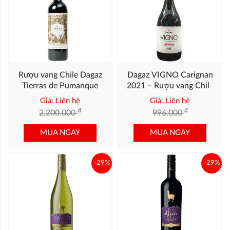
Rượu vang Chile Dagaz
Dagaz VIGNO Carignan
Tierras de Pumanque
2021 – Rượu vang Chile
2020 – Cabernet Blend
Từ Nho Lâu Năm Vùng
Giá: Liên hệ
Giá: Liên hệ
Cao Cấp từ Chile
Maule
đ
đ
2.200.000
996.000
MUA NGAY
MUA NGAY
-29%
-29%