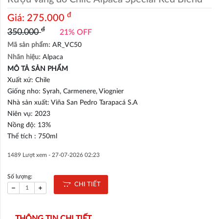
đ
Giá:
275.000
đ
350.000
21% OFF
Mã sản phẩm:
AR_VC50
Nhãn hiệu:
Alpaca
MÔ TẢ SẢN PHẨM
Xuất xứ: Chile
Giống nho: Syrah, Carmenere, Viognier
Nhà sản xuất: Viña San Pedro Tarapacá S.A
Niên vụ: 2023
Nồng độ: 13%
Thể tích : 750ml
1489 Lượt xem -
27-07-2026 02:23
Số lượng:
CHI TIẾT
THÔNG TIN CHI TIẾT