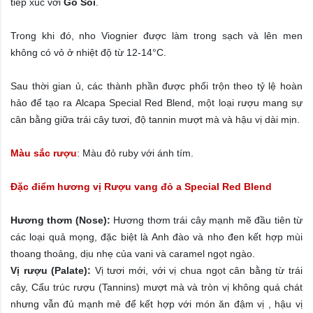
tiếp xúc với
Gỗ
Sồi
.
Trong khi đó, nho Viognier được làm trong sạch và lên men
không có vỏ ở nhiệt độ từ 12-14°C.
Sau thời gian ủ, các thành phần được phối trộn theo tỷ lệ hoàn
hảo để tạo ra Alcapa Special Red Blend, một loại rượu mang sự
cân bằng giữa trái cây tươi, độ tannin mượt mà và hậu vị dài mịn.
Màu sắc rượu
: Màu đỏ ruby với ánh tím.
Đặc điểm hương vị
Rượu vang đỏ a Special Red Blend
Hương thơm (Nose):
Hương thơm trái cây mạnh mẽ đầu tiên từ
các loại quả mọng, đặc biệt là Anh đào và nho đen kết hợp mùi
thoang thoảng, dịu nhẹ của vani và caramel ngọt ngào.
Vị rượu (Palate):
Vị tươi mới, với vị chua ngọt cân bằng từ trái
cây, Cấu trúc rượu (Tannins) mượt mà và tròn vị không quá chát
nhưng vẫn đủ mạnh mẻ để kết hợp với món ăn đậm vị , hậu vị