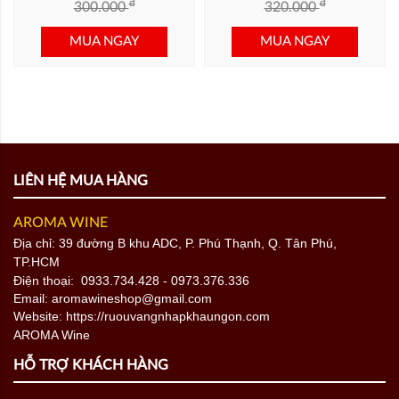
đ
đ
300.000
320.000
MUA NGAY
MUA NGAY
LIÊN HỆ MUA HÀNG
AROMA WINE
Địa chỉ: 39 đường B khu ADC, P. Phú Thạnh, Q. Tân Phú,
TP.HCM
Điện thoại:
0933.734.428
- 0973.376.336
Email: aromawineshop@gmail.com
Website: https://ruouvangnhapkhaungon.com
HỖ TRỢ KHÁCH HÀNG