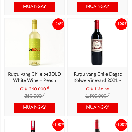
MUA NGAY
MUA NGAY
-26%
-100%
Rượu vang Chile beBOLD
Rượu vang Chile Dagaz
White Wine + Peach
Kolwe Vineyard 2021 –
Cabernet Chile Cao Cấp
đ
Giá: 260.000
Giá: Liên hệ
đ
đ
350.000
1.500.000
MUA NGAY
MUA NGAY
-100%
-100%