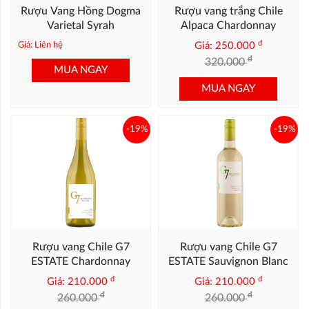
Rượu Vang Hồng Dogma
Rượu vang trắng Chile
Varietal Syrah
Alpaca Chardonnay
đ
Giá: Liên hệ
Giá: 250.000
đ
320.000
MUA NGAY
MUA NGAY
-19%
-19%
Rượu vang Chile G7
Rượu vang Chile G7
ESTATE Chardonnay
ESTATE Sauvignon Blanc
đ
đ
Giá: 210.000
Giá: 210.000
đ
đ
260.000
260.000