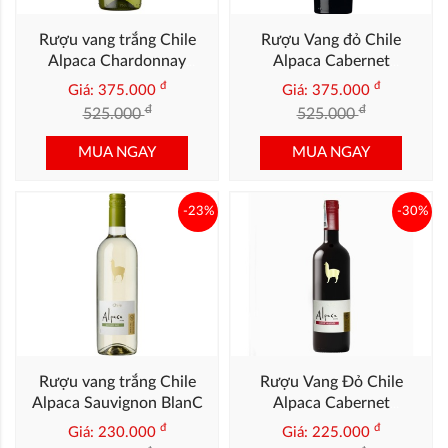
Rượu vang trắng Chile
Rượu Vang đỏ Chile
Alpaca Chardonnay
Alpaca Cabernet
Premium
Sauvignon Premium
đ
đ
Giá: 375.000
Giá: 375.000
đ
đ
525.000
525.000
MUA NGAY
MUA NGAY
-23%
-30%
Rượu vang trắng Chile
Rượu Vang Đỏ Chile
Alpaca Sauvignon BlanC
Alpaca Cabernet
Sauvignon
đ
đ
Giá: 230.000
Giá: 225.000