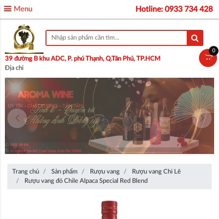
Menu
Hotline: 0933 734 428
0
39 đường B khu ADC, P. phú Thạnh, Q.Tân Phú, TP.HCM
Địa chỉ
Trang chủ
Sản phẩm
Rượu vang
Rượu vang Chi Lê
Rượu vang đỏ Chile Alpaca Special Red Blend