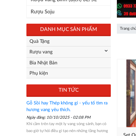
Rượu Soju
DANH MỤC SẢN PHẨM
Trang ch
Quà Tặng
Rượu vang
Bia Nhật Bản
Phụ kiện
TIN TỨC
Gỗ Sồi hay Thép không gỉ - yếu tố tìm ra
hương vang yêu thích.
Ngày đăng: 10/10/2025 - 02:08 PM
Khi cầm trên tay một ly vang sóng sánh, bạn có
bao giờ tự hỏi điều gì tạo nên những tầng hương
Set Q