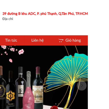
39 đường B khu ADC, P. phú Thạnh, Q.Tân Phú, TP.HCM
Địa chỉ
Tin tức
Liên hệ
Giỏ hàng