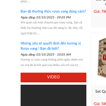
phức ...
Giá: 7
Bạn đã thưởng thức rượu vang đúng cách?
Ngày đăng: 03/10/2025 - 09:05 PM
Khi quan sát một chuyên gia rượu vang, bạn sẽ
thấy họ thường nhìn sau đó nâng ly, lắc nhẹ, rồi
ngửi thật kỹ ...
Những yếu tố quyết định đến hương vị
Rượu vang ! Bạn đã biết?
Ngày đăng: 03/10/2025 - 10:05 AM
Hương vị rượu vang không phải ngẫu nhiên mà
có, mà đó là kết quả của nhiều yếu tố của tự ...
VIDEO
Set Q
Giá: 5