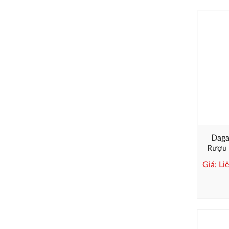
Daga
Rượu 
Giá: Li