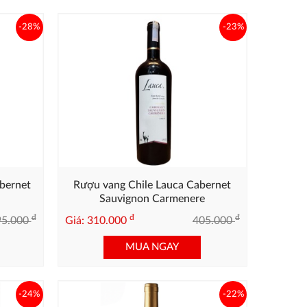
-28%
-23%
bernet
Rượu vang Chile Lauca Cabernet
Sauvignon Carmenere
đ
đ
đ
95.000
Giá: 310.000
405.000
MUA NGAY
-24%
-22%