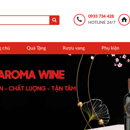
0933 734 428
HOTLINE 24/7
g chủ
Quà Tặng
Rượu vang
Phụ kiện