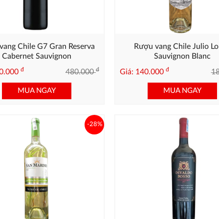
vang Chile G7 Gran Reserva
Rượu vang Chile Julio L
Cabernet Sauvignon
Sauvignon Blanc
đ
đ
đ
30.000
480.000
Giá: 140.000
1
MUA NGAY
MUA NGAY
-28%