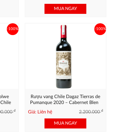
MUA NGAY
-100%
-100%
olwe
Rượu vang Chile Dagaz Tierras de
Chile
Pumanque 2020 – Cabernet Blend
Cao Cấp từ Chile
đ
đ
00.000
Giá: Liên hệ
2.200.000
MUA NGAY