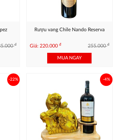
opez
Rượu vang Chile Nando Reserva
đ
đ
đ
85.000
Giá: 220.000
255.000
MUA NGAY
-22%
-4%