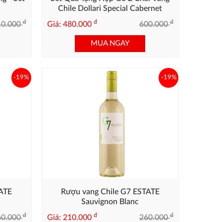
Chile Dollari Special Cabernet
Sauvignon
đ
đ
đ
10.000
Giá: 480.000
600.000
MUA NGAY
-19%
-19%
TATE
Rượu vang Chile G7 ESTATE
Sauvignon Blanc
đ
đ
đ
60.000
Giá: 210.000
260.000