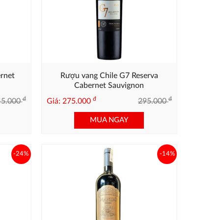
rnet
Rượu vang Chile G7 Reserva
Cabernet Sauvignon
đ
đ
đ
45.000
Giá: 275.000
295.000
MUA NGAY
-24%
-14%