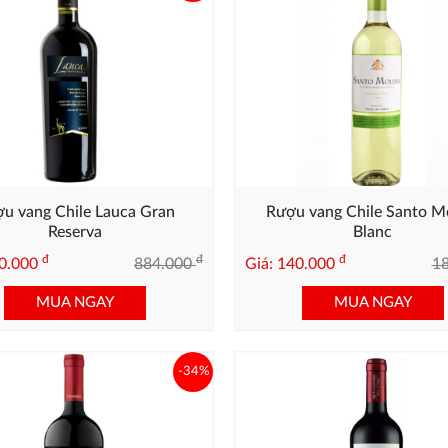
u vang Chile Lauca Gran
Rượu vang Chile Santo M
Reserva
Blanc
đ
đ
đ
80.000
884.000
Giá: 140.000
1
MUA NGAY
MUA NGAY
-34%