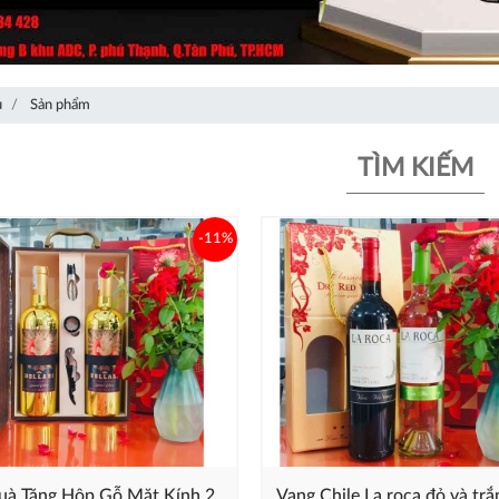
ủ
Sản phẩm
TÌM KIẾM
-11%
uà Tặng Hộp Gỗ Mặt Kính 2
Vang Chile La roca đỏ và trắ