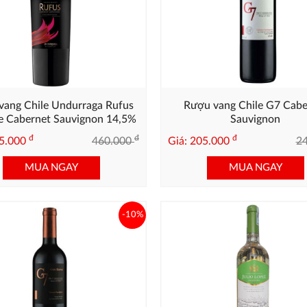
vang Chile Undurraga Rufus
Rượu vang Chile G7 Cabe
e Cabernet Sauvignon 14,5%
Sauvignon
đ
đ
đ
05.000
460.000
Giá: 205.000
2
MUA NGAY
MUA NGAY
-10%