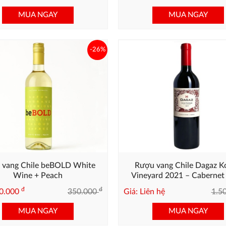
MUA NGAY
MUA NGAY
-26%
 vang Chile beBOLD White
Rượu vang Chile Dagaz K
Wine + Peach
Vineyard 2021 – Cabernet 
Cao Cấp
đ
đ
60.000
350.000
Giá: Liên hệ
1.5
MUA NGAY
MUA NGAY