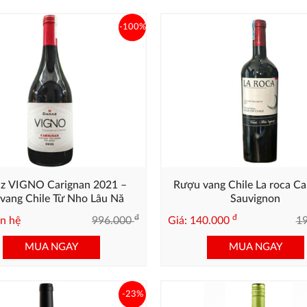
-100%
z VIGNO Carignan 2021 –
Rượu vang Chile La roca Ca
vang Chile Từ Nho Lâu Năm
Sauvignon
Vùng Maule
đ
đ
ên hệ
996.000
Giá: 140.000
1
MUA NGAY
MUA NGAY
-23%