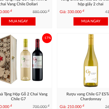
chai Vang Chile Dollari
hộp giấy 2 chai
đ
đ
đ
80.000
880.000
Giá: 330.000
4
MUA NGAY
MUA NGAY
-17%
uà Tặng Hộp Gỗ 2 Chai Vang
Rượu vang Chile G7 ES
Chile G7
Chardonnay
đ
đ
đ
80.000
700.000
Giá: 210.000
2