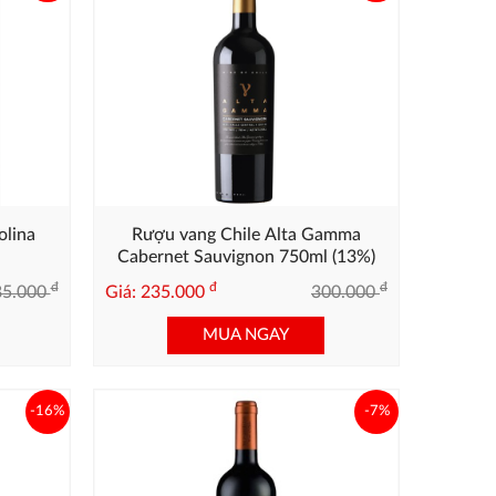
olina
Rượu vang Chile Alta Gamma
Cabernet Sauvignon 750ml (13%)
đ
đ
đ
85.000
Giá: 235.000
300.000
MUA NGAY
-16%
-7%